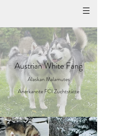
Austrian White Fang
Alaskan Malamutes
Anerkannte FCI Zuchtstätte